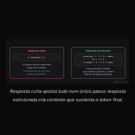
O exemplo do material deixa isso concreto. Considere o problema: “Emily compra 3 maçãs e 2 laranjas. Cada laranja custa 2 reais. Ela pagou 13 no total. Quanto custa cada maçã?”. Compare duas formas de responder.
Resposta curta aposta tudo num único passo; resposta
estruturada cria contexto que sustenta o token final.